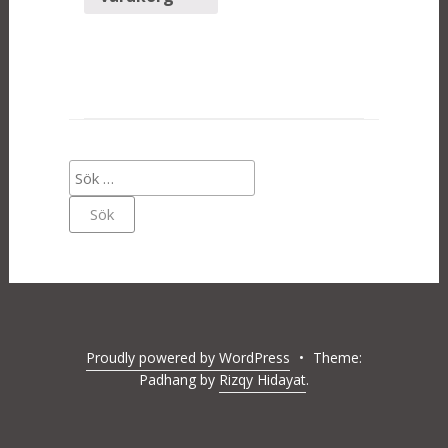
Sök
efter:
Proudly powered by WordPress
•
Theme:
Padhang by
Rizqy Hidayat
.