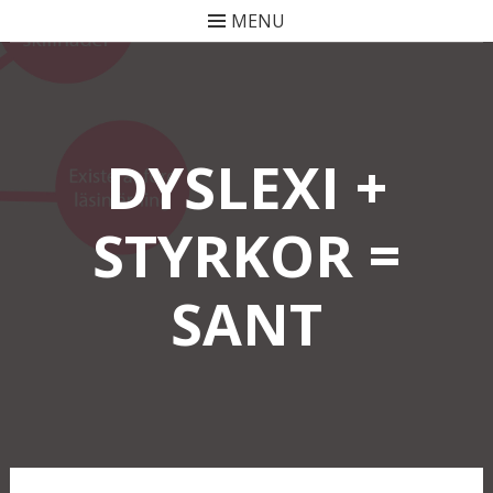
MENU
Skip
to
content
DYSLEXI +
STYRKOR =
SANT