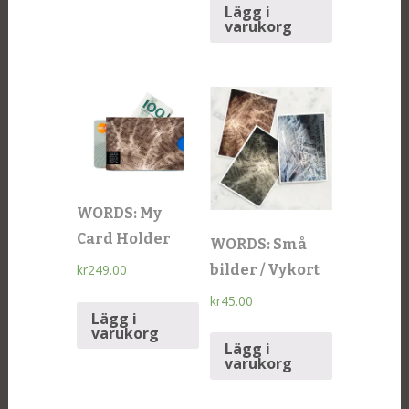
Lägg i
varukorg
WORDS: My
Card Holder
WORDS: Små
bilder / Vykort
kr
249.00
kr
45.00
Lägg i
varukorg
Lägg i
varukorg