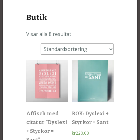
Butik
Visar alla 8 resultat
Affisch med
BOK: Dyslexi +
citat ur ”Dyslexi
Styrkor = Sant
+ Styrkor =
kr
220.00
Sant”