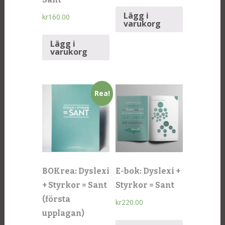
Lägg i
kr
160.00
varukorg
Lägg i
varukorg
Rea!
BOKrea: Dyslexi
E-bok: Dyslexi +
+ Styrkor = Sant
Styrkor = Sant
(första
kr
220.00
upplagan)