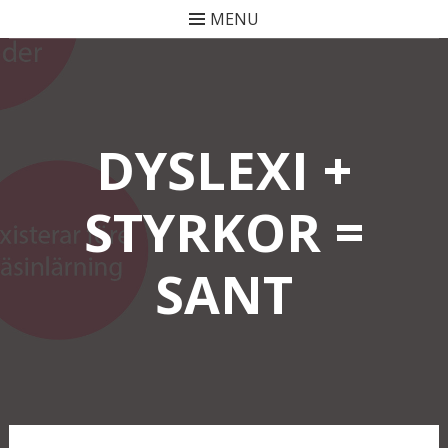
MENU
Skip
to
content
DYSLEXI +
STYRKOR =
SANT