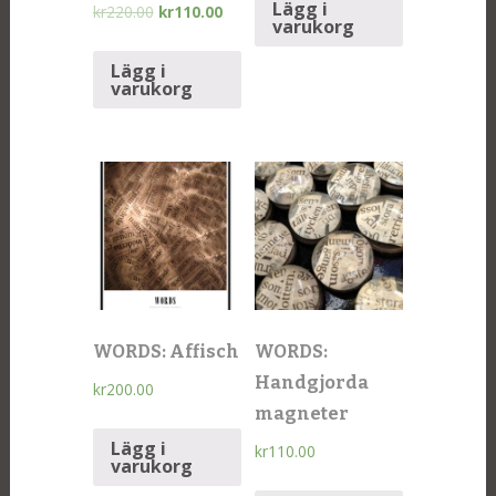
Lägg i
kr
220.00
kr
110.00
varukorg
Lägg i
varukorg
WORDS: Affisch
WORDS:
Handgjorda
kr
200.00
magneter
Lägg i
kr
110.00
varukorg