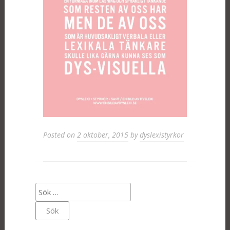
Posted on
2 oktober, 2015
by
dyslexistyrkor
Sök
efter: