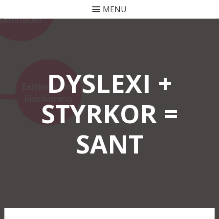
MENU
Skip
to
content
DYSLEXI +
STYRKOR =
SANT